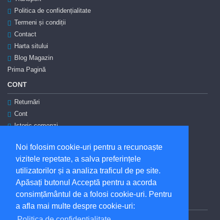
Politica de confidențialitate
Termeni și condiții
Contact
Harta sitului
Blog Magazin
Prima Pagină
CONT
Returnări
Cont
Istoric comenzi
Autentificare
Noi folosim cookie-uri pentru a recunoaște
Înregistrare
vizitele repetate, a salva preferințele
Coşul meu
utilizatorilor și a analiza traficul de pe site.
ANPC
Apăsați butonul Acceptă pentru a acorda
Soluționarea litigiilor
consimțământul de a folosi cookie-uri. Pentru
SUNTEM ȘI PE FACEBOOK
a afla mai multe despre cookie-uri:
Politica de confidențialitate
facebook