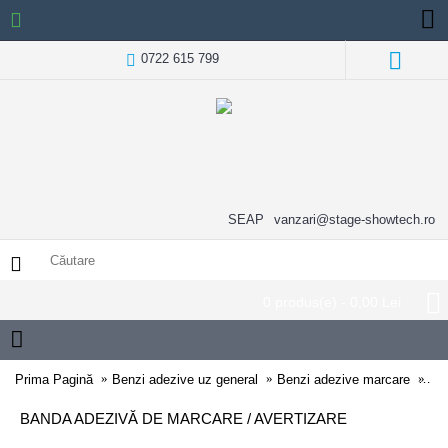
0722 615 799
SEAP
vanzari@stage-showtech.ro
0 produs(e) - 0,00 Lei
Prima Pagină
Benzi adezive uz general
Benzi adezive marcare
Ban
BANDA ADEZIVĂ DE MARCARE / AVERTIZARE