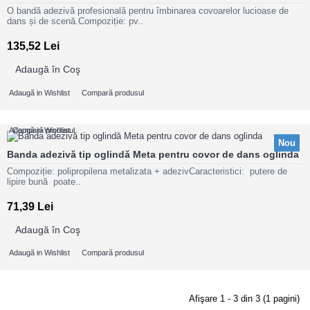
O bandă adezivă profesională pentru îmbinarea covoarelor lucioase de
dans și de scenă.Compoziție: pv..
135,52 Lei
Adaugă în Coş
Adaugă in Wishlist
Compară produsul
Adaugă in Wishlist
Compară produsul
Nou
Banda adezivă tip oglindă Meta pentru covor de dans oglinda
Compoziție: polipropilena metalizata + adezivCaracteristici: putere de
lipire bună poate..
71,39 Lei
Adaugă în Coş
Adaugă in Wishlist
Compară produsul
Afişare 1 - 3 din 3 (1 pagini)