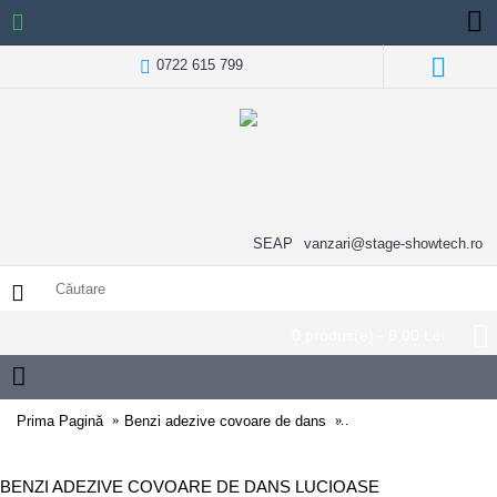
0722 615 799
SEAP
vanzari@stage-showtech.ro
0 produs(e) - 0,00 Lei
Prima Pagină
Benzi adezive covoare de dans
Benzi adezive covoare
BENZI ADEZIVE COVOARE DE DANS LUCIOASE