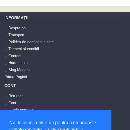
INFORMAȚII
Despre noi
Transport
Politica de confidențialitate
Termeni și condiții
Contact
Harta sitului
Blog Magazin
Prima Pagină
CONT
Returnări
Cont
Istoric comenzi
Autentificare
Noi folosim cookie-uri pentru a recunoaște
Înregistrare
vizitele repetate, a salva preferințele