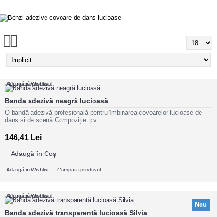
Adaugă in Wishlist
Compară produsul
Banda adezivă neagră lucioasă
O bandă adezivă profesională pentru îmbinarea covoarelor lucioase de
dans și de scenă.Compoziție: pv..
146,41 Lei
Adaugă în Coş
Adaugă in Wishlist
Compară produsul
Adaugă in Wishlist
Compară produsul
Nou
Banda adezivă transparentă lucioasă Silvia