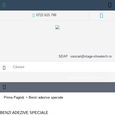
0722 615 799
SEAP
vanzari@stage-showtech.ro
0 produs(e) - 0,00 Lei
Prima Pagină
Benzi adezive speciale
BENZI ADEZIVE SPECIALE