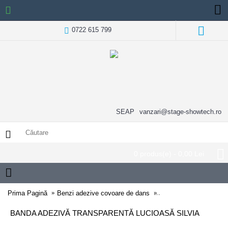
0722 615 799
SEAP
vanzari@stage-showtech.ro
0 produs(e) - 0,00 Lei
Prima Pagină
Benzi adezive covoare de dans
Banda adezivă transpar
BANDA ADEZIVĂ TRANSPARENTĂ LUCIOASĂ SILVIA