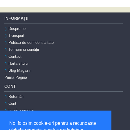
INFORMAȚII
Despre noi
Transport
Politica de confidențialitate
Termeni și condiții
Contact
Harta sitului
Blog Magazin
Prima Pagină
CONT
Returnări
Cont
Istoric comenzi
Autentificare
Noi folosim cookie-uri pentru a recunoaște
Înregistrare