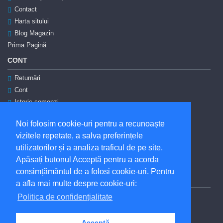
Contact
Harta sitului
Blog Magazin
Prima Pagină
CONT
Returnări
Cont
Istoric comenzi
Autentificare
Noi folosim cookie-uri pentru a recunoaște
Înregistrare
vizitele repetate, a salva preferințele
Coşul meu
utilizatorilor și a analiza traficul de pe site.
ANPC
Apăsați butonul Acceptă pentru a acorda
Soluționarea litigiilor
consimțământul de a folosi cookie-uri. Pentru
SUNTEM ȘI PE FACEBOOK
a afla mai multe despre cookie-uri:
Politica de confidențialitate
facebook
Acceptă