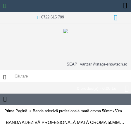
0722 615 799
SEAP
vanzari@stage-showtech.ro
0 produs(e) - 0,00 Lei
Prima Pagină
Banda adezivă profesională mată croma 50mmx50m
BANDA ADEZIVĂ PROFESIONALĂ MATĂ CROMA 50MMX50M